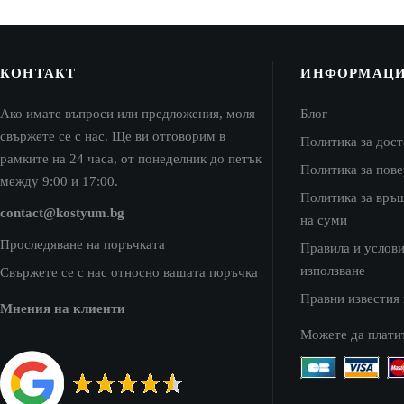
КОНТАКТ
ИНФОРМАЦ
Ако имате въпроси или предложения, моля
Блог
свържете се с нас. Ще ви отговорим в
Политика за дост
рамките на 24 часа, от понеделник до петък
Политика за пов
между 9:00 и 17:00.
Политика за връ
contact@kostyum.bg
на суми
Проследяване на поръчката
Правила и услови
използване
Свържете се с нас относно вашата поръчка
Правни известия
Мнения на клиенти
Можете да плати