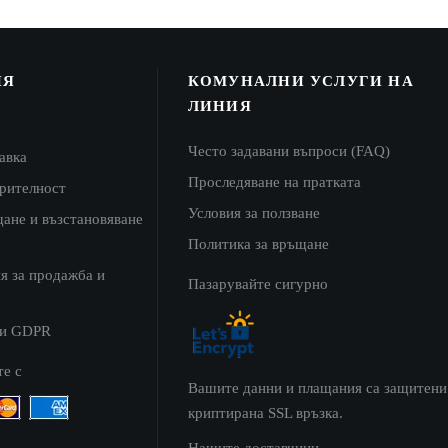
ИЯ
КОМУНАЛНИ УСЛУГИ НА
ЛИНИЯ
Често задавани въпроси (FAQ)
авка
Проследяване на пратката
ерителност
Условия за ползване
щане и възстановяване
Политика за връщане
я за продажба и
Пазарувайте сигурно
 и GDPR
те с
Вашите данни и плащания са защитени
криптирана SSL връзка.
Нашите доставчици