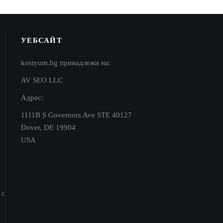
УЕБСАЙТ
kostyum.bg принадлежи на:
AV SEO LLC
Адрес:
1111B S Governors Ave STE 40127
Dover, DE 19904
USA
 с