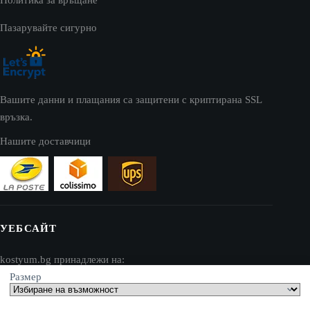
Пазарувайте сигурно
Вашите данни и плащания са защитени с криптирана SSL
връзка.
Нашите доставчици
УЕБСАЙТ
kostyum.bg принадлежи на:
Размер
AV SEO LLC
Адрес: