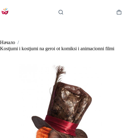
Skip
to
content
Shopping
cart
Начало
/
Kostjumi i kostjumi na geroi ot komiksi i animacionni filmi