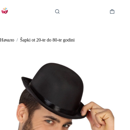
Skip
to
content
Shopping
cart
Начало
/
Šapki ot 20-te do 80-te godini