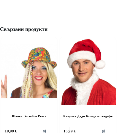
Свързани продукти
Шапка Borsalino Peace
Качулка Дядо Коледа от кадифе
his
This
19,99
€
15,99
€
🛒
🛒
roduct
product