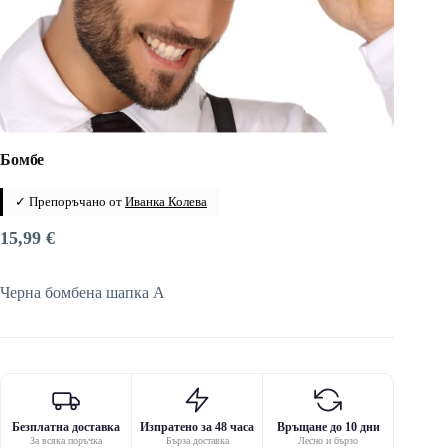
Бомбе
✓ Препоръчано от
Иванка Колева
15,99
€
Черна бомбена шапка A
Безплатна доставка
Изпратено за 48 часа
Връщане до 10 дни
За всяка поръчка
Бърза доставка
Лесно и бързо