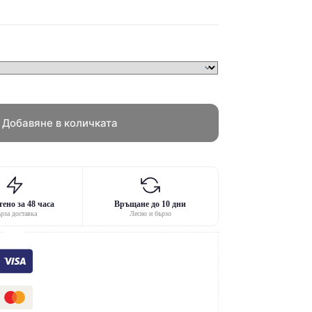
Добавяне в количката
ено за 48 часа
Връщане до 10 дни
рза доставка
Лесно и бързо