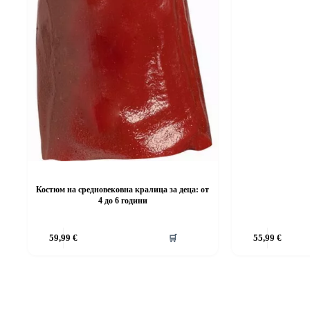
Костюм на средновековна кралица за деца: от
4 до 6 години
This
This
59,99
€
🛒
55,99
€
product
product
has
has
multiple
multiple
variants.
variants.
The
The
options
options