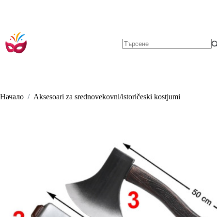
Skip
to
content
No
results
Начало
/
Aksesoari za srednovekovni/istoričeski kostjumi