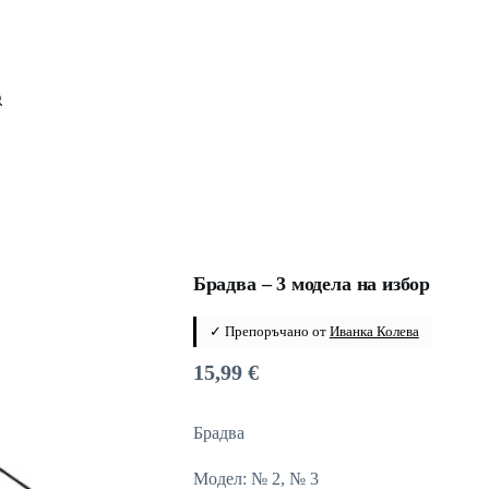
Брадва – 3 модела на избор
✓ Препоръчано от
Иванка Колева
15,99
€
Брадва
Модел: № 2, № 3