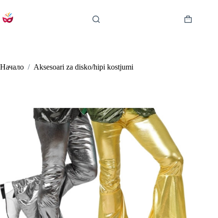
Skip
to
content
Shopping
cart
Начало
/
Aksesoari za disko/hipi kostjumi