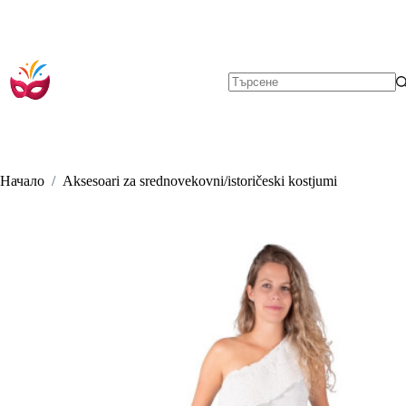
Skip
to
content
No
results
Начало
/
Aksesoari za srednovekovni/istoričeski kostjumi