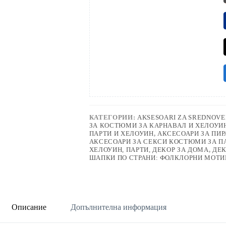
КАТЕГОРИИ:
AKSESOARI ZA SREDNOVE
ЗА КОСТЮМИ ЗА КАРНАВАЛ И ХЕЛОУИ
ПАРТИ И ХЕЛОУИН
,
АКСЕСОАРИ ЗА ПИР
АКСЕСОАРИ ЗА СЕКСИ КОСТЮМИ ЗА П
ХЕЛОУИН, ПАРТИ, ДЕКОР ЗА ДОМА
,
ДЕК
ШАПКИ ПО СТРАНИ: ФОЛКЛОРНИ МОТ
Описание
Допълнителна информация