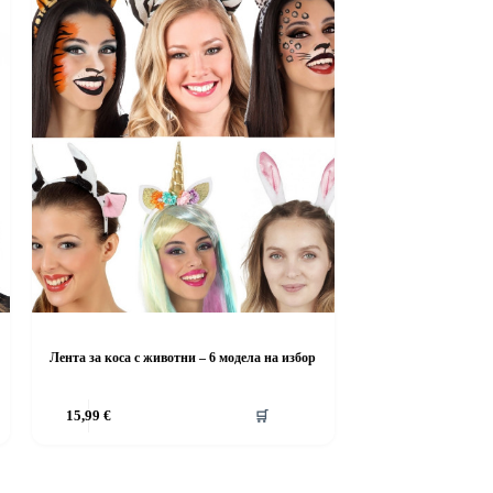
Лента за коса с животни – 6 модела на избор
This
15,99
€
🛒
product
has
multiple
variants.