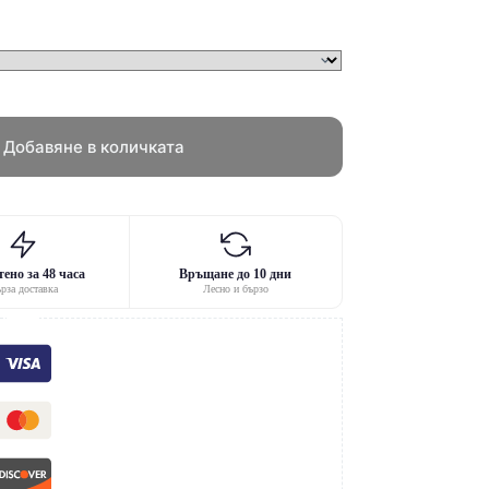
Добавяне в количката
ено за 48 часа
Връщане до 10 дни
рза доставка
Лесно и бързо