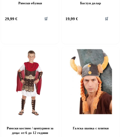
Римски обувки
Бастун долар
his
This
29,99
€
19,99
€
🛒
🛒
roduct
product
as
has
ultiple
multiple
riants.
variants.
he
The
ptions
options
ay
may
e
be
hosen
chosen
n
on
he
the
roduct
product
age
page
Римски костюм / центурион за
Галска шапка с плитки
деца: от 6 до 12 години