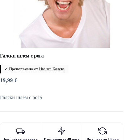
Галски шлем с рога
✓ Препоръчано от
Иванка Колева
19,99
€
Галски шлем с рога
Безплатна доставка
Изпратено за 48 часа
Връщане до 10 дни