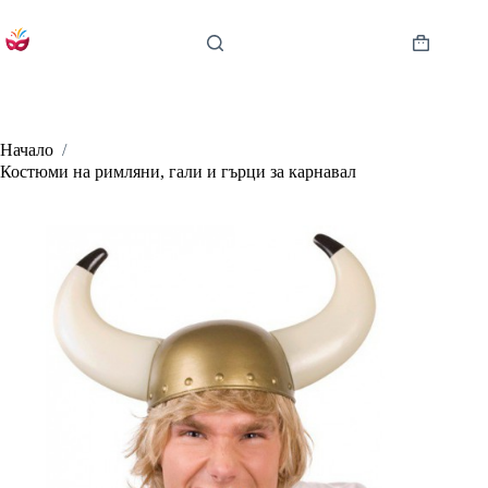
Skip
to
content
Shopping
cart
Начало
/
Костюми на римляни, гали и гърци за карнавал