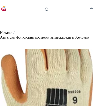
Skip
to
content
Shopping
cart
Начало
/
Азиатски фолклорни костюми за маскаради и Хелоуин