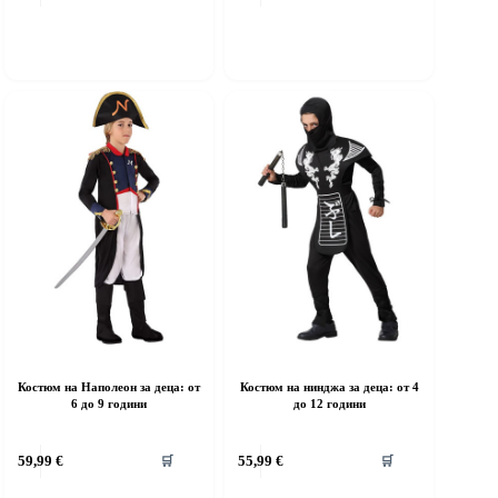
as
has
ultiple
multiple
riants.
variants.
he
The
ptions
options
ay
may
e
be
hosen
chosen
n
on
he
the
roduct
product
age
page
Костюм на Наполеон за деца: от
Костюм на нинджа за деца: от 4
6 до 9 години
до 12 години
his
This
59,99
€
55,99
€
🛒
🛒
roduct
product
as
has