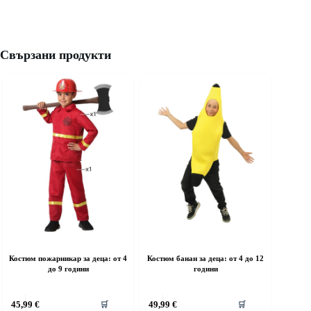
Свързани продукти
Костюм пожарникар за деца: от 4
Костюм банан за деца: от 4 до 12
до 9 години
години
his
This
45,99
€
49,99
€
🛒
🛒
roduct
product