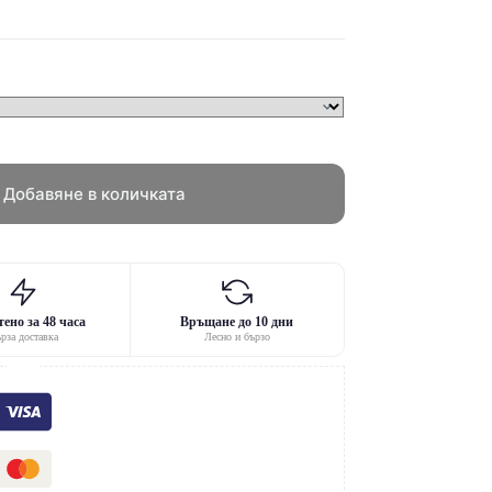
Добавяне в количката
ено за 48 часа
Връщане до 10 дни
рза доставка
Лесно и бързо