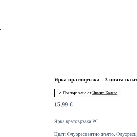
Ярка вратовръзка – 3 цвята на и
✓ Препоръчано от
Иванка Колева
15,99
€
Ярка вратовръзка PC
Цвят: Флуоресцентно жълто, Флуоресц