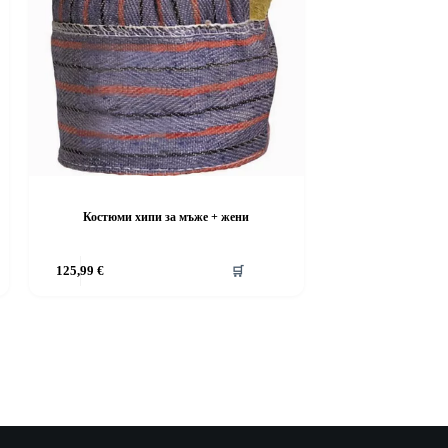
Костюми хипи за мъже + жени
This
125,99
€
🛒
product
has
multiple
variants.
The
options
may
be
chosen
on