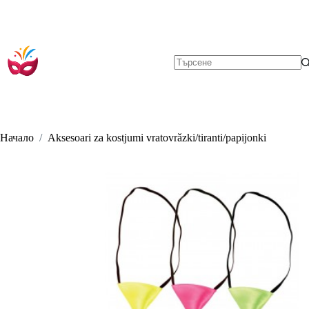
Skip
to
content
No
results
Начало
/
Aksesoari za kostjumi vratovrǎzki/tiranti/papijonki