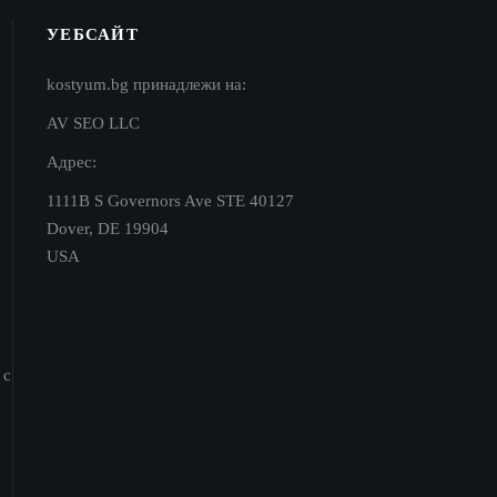
the
product
УЕБСАЙТ
page
kostyum.bg принадлежи на:
AV SEO LLC
Адрес:
1111B S Governors Ave STE 40127
Dover, DE 19904
USA
 с