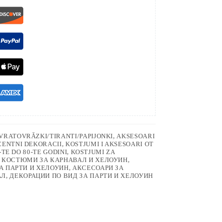
VRATOVRǍZKI/TIRANTI/PAPIJONKI
,
AKSESOARI
ENTNI DEKORACII
,
KOSTJUMI I AKSESOARI OT
-TE DO 80-TE GODINI
,
KOSTJUMI ZA
 КОСТЮМИ ЗА КАРНАВАЛ И ХЕЛОУИН
,
А ПАРТИ И ХЕЛОУИН
,
АКСЕСОАРИ ЗА
АЛ
,
ДЕКОРАЦИИ ПО ВИД ЗА ПАРТИ И ХЕЛОУИН