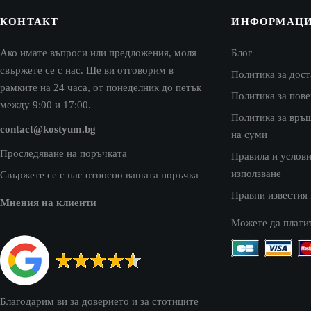
the
the
product
product
КОНТАКТ
ИНФОРМАЦ
page
page
Ако имате въпроси или предложения, моля
Блог
свържете се с нас. Ще ви отговорим в
Политика за дост
рамките на 24 часа, от понеделник до петък
Политика за пов
между 9:00 и 17:00.
Политика за връ
contact@kostyum.bg
на суми
Проследяване на поръчката
Правила и услови
използване
Свържете се с нас относно вашата поръчка
Правни известия
Мнения на клиенти
Можете да плати
Благодарим ви за доверието и за стотиците