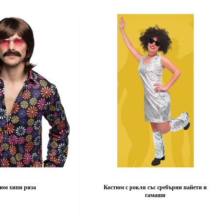
юм хипи риза
Костюм с рокля със сребърни пайети и
гамаши