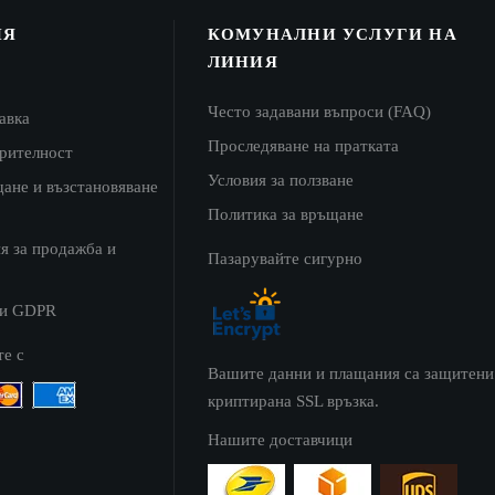
the
product
ИЯ
КОМУНАЛНИ УСЛУГИ НА
page
ЛИНИЯ
Често задавани въпроси (FAQ)
авка
Проследяване на пратката
ерителност
Условия за ползване
щане и възстановяване
Политика за връщане
я за продажба и
Пазарувайте сигурно
 и GDPR
те с
Вашите данни и плащания са защитени
криптирана SSL връзка.
Нашите доставчици