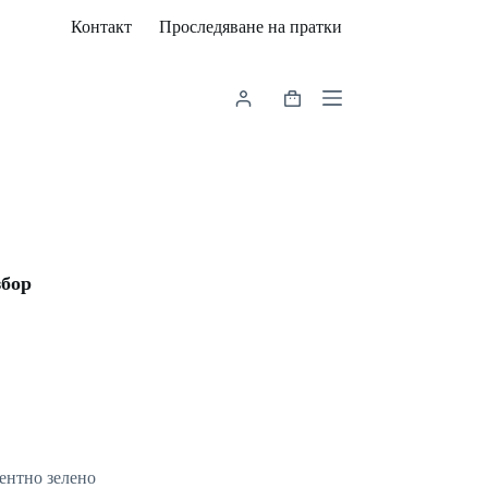
Контакт
Проследяване на пратки
Shopping
cart
збор
ентно зелено