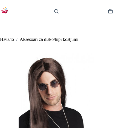
Skip
to
content
Shopping
cart
Начало
/
Aksesoari za disko/hipi kostjumi