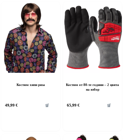
Костюм хипи риза
Костюм от 80-те години – 2 цвята
на избор
his
This
49,99
€
65,99
€
🛒
🛒
roduct
product
as
has
ultiple
multiple
riants.
variants.
he
The
ptions
options