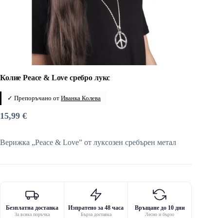
Колие Peace & Love сребро лукс
✓ Препоръчано от
Иванка Колева
15,99
€
Верижка „Peace & Love” от луксозен сребърен метал
Безплатна доставка
Изпратено за 48 часа
Връщане до 10 дни
За всяка поръчка
Бърза доставка
Лесно и бързо