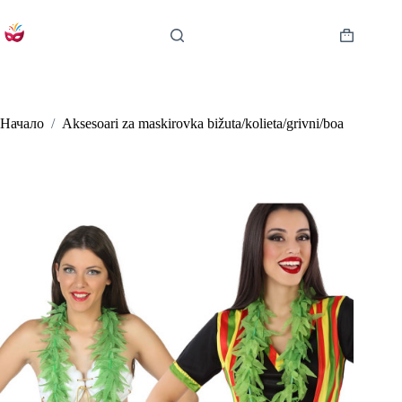
Skip
to
content
Shopping
cart
Начало
/
Aksesoari za maskirovka bižuta/kolieta/grivni/boa