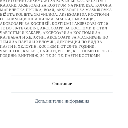
КАТЕГОРИИ:
AKSESOARI ZA KOSTJUMI ZA ČARLSTON I
KABARE
,
AKSESOARI ZA KOSTYUM NA PRINCESA: КОРОНА,
МАГИЧЕСКА ПРЪЧКА, ВОАЛ
,
AKSESOARI ZA MASKIROVKA
BIŽUTA/KOLIETA/GRIVNI/BOA
,
AKSESOARI ЗА КОСТЮМИ
ОТ АНИМАЦИОННИ ФИЛМИ: МАСКИ, РЪКАВИЦИ,
АКСЕСОАРИ ЗА КОСПЛЕЙ
,
KOSTJUMI I AKSESOARI OT 20-
TE DO 50-TE GODINI
,
АКСЕСОАРИ ЗА КОСТЮМИ В СТИЛ
ЧАРЛСТЪН И КАБАРЕ
,
АКСЕСОАРИ ЗА КОСТЮМИ ЗА
КАРНАВАЛ И ХЕЛОУИН
,
АКСЕСОАРИ ЗА МАСКИРАНЕ ПО
ТЕМИ ЗА ПАРТИ И ХЕЛОУИН
,
ДЕКОРАЦИИ ПО ВИД ЗА
ПАРТИ И ХЕЛОУИН
,
КОСТЮМИ ОТ 20-ТЕ ГОДИНИ:
ЧАРЛСТОН, КАБАРЕ, ПАЙЕТИ, РЕСНИ
,
КОСТЮМИ ОТ 30-ТЕ
ГОДИНИ: ВИНТИДЖ, 20-ТЕ-50-ТЕ, ПАРТИ КОСТЮМИ
Описание
Допълнителна информация