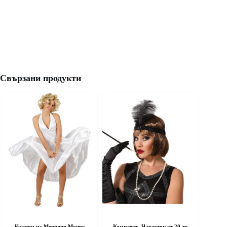
Свързани продукти
Костюм на Мерилин Монро
Комплект „Чарлстон от 20-те