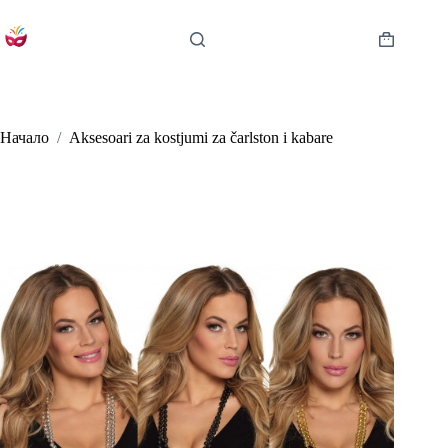
Skip
to
content
Shopping
cart
Начало
/
Aksesoari za kostjumi za čarlston i kabare