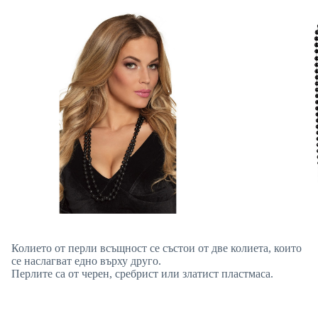
Колието от перли всъщност се състои от две колиета, които
се наслагват едно върху друго.
Перлите са от черен, сребрист или златист пластмаса.