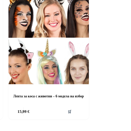
Лента за коса с животни – 6 модела на избор
This
15,99
€
🛒
product
has
multiple
variants.