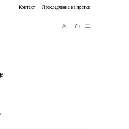
Контакт
Проследяване на пратки
Shopping
cart
jf
D