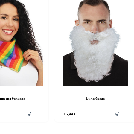
цветна бандана
Бяла брада
This
🛒
15,99
€
🛒
product
has
multiple
variants.