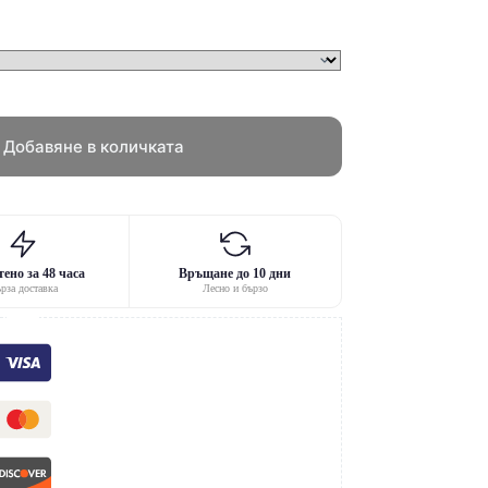
Добавяне в количката
ено за 48 часа
Връщане до 10 дни
рза доставка
Лесно и бързо