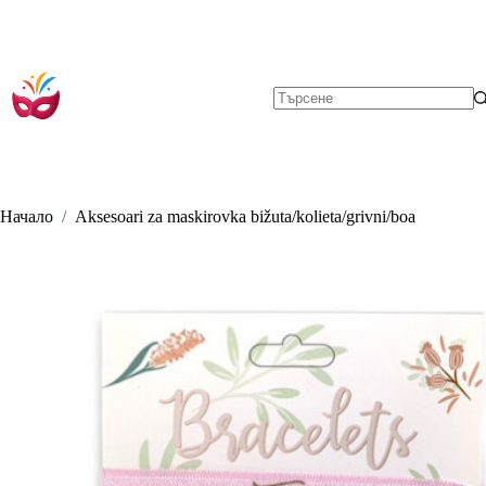
Skip
to
content
No
results
Начало
/
Aksesoari za maskirovka bižuta/kolieta/grivni/boa