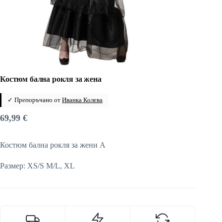
Костюм бална рокля за жена
✓ Препоръчано от
Иванка Колева
69,99
€
Костюм бална рокля за жени A
Размер: XS/S M/L, XL