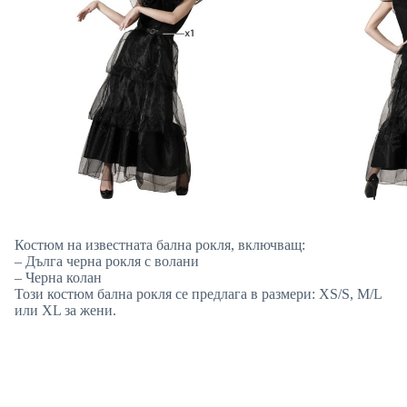
Костюм на известната бална рокля, включващ:
– Дълга черна рокля с волани
– Черна колан
Този костюм бална рокля се предлага в размери: XS/S, M/L
или XL за жени.