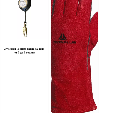
n
on
he
the
roduct
product
age
page
Луксозен костюм панда за деца:
от 3 до 6 години