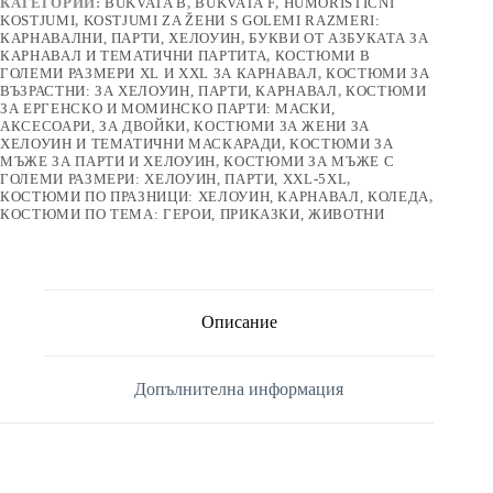
КАТЕГОРИИ:
BUKVATA B
,
BUKVATA F
,
HUMORISTIČNI
KOSTJUMI
,
KOSTJUMI ZA ŽЕНИ S GOLEMI RAZMERI:
КАРНАВАЛНИ, ПАРТИ, ХЕЛОУИН
,
БУКВИ ОТ АЗБУКАТА ЗА
КАРНАВАЛ И ТЕМАТИЧНИ ПАРТИТА
,
КОСТЮМИ В
ГОЛЕМИ РАЗМЕРИ XL И XXL ЗА КАРНАВАЛ
,
КОСТЮМИ ЗА
ВЪЗРАСТНИ: ЗА ХЕЛОУИН, ПАРТИ, КАРНАВАЛ
,
КОСТЮМИ
ЗА ЕРГЕНСКО И МОМИНСКО ПАРТИ: МАСКИ,
АКСЕСОАРИ, ЗА ДВОЙКИ
,
КОСТЮМИ ЗА ЖЕНИ ЗА
ХЕЛОУИН И ТЕМАТИЧНИ МАСКАРАДИ
,
КОСТЮМИ ЗА
МЪЖЕ ЗА ПАРТИ И ХЕЛОУИН
,
КОСТЮМИ ЗА МЪЖЕ С
ГОЛЕМИ РАЗМЕРИ: ХЕЛОУИН, ПАРТИ, XXL-5XL
,
КОСТЮМИ ПО ПРАЗНИЦИ: ХЕЛОУИН, КАРНАВАЛ, КОЛЕДА
,
КОСТЮМИ ПО ТЕМА: ГЕРОИ, ПРИКАЗКИ, ЖИВОТНИ
Описание
Допълнителна информация