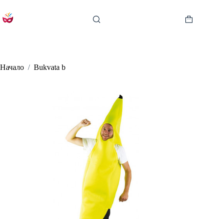
Skip
to
content
Shopping
cart
Начало
/
Bukvata b