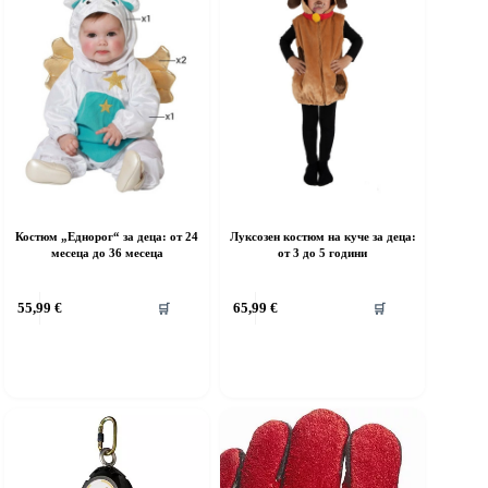
Костюм „Еднорог“ за деца: от 24
Луксозен костюм на куче за деца:
месеца до 36 месеца
от 3 до 5 години
his
This
55,99
€
65,99
€
🛒
🛒
roduct
product
as
has
ultiple
multiple
riants.
variants.
he
The
ptions
options
ay
may
e
be
hosen
chosen