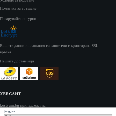
Условия за ползване
Политика за връщане
Пазарувайте сигурно
Вашите данни и плащания са защитени с криптирана SSL
връзка.
Нашите доставчици
УЕБСАЙТ
kostyum.bg принадлежи на:
Размер
AV SEO LLC