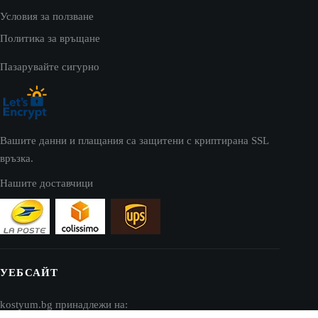
Условия за ползване
Политика за връщане
Пазарувайте сигурно
Вашите данни и плащания са защитени с криптирана SSL
връзка.
Нашите доставчици
УЕБСАЙТ
kostyum.bg принадлежи на: