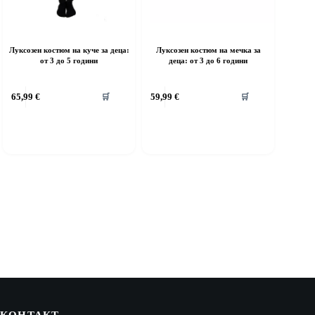
Луксозен костюм на куче за деца:
Луксозен костюм на мечка за
от 3 до 5 години
деца: от 3 до 6 години
his
This
65,99
€
59,99
€
🛒
🛒
roduct
product
as
has
ultiple
multiple
riants.
variants.
he
The
ptions
options
ay
may
e
be
hosen
chosen
n
on
he
the
roduct
product
age
page
КОНТАКТ