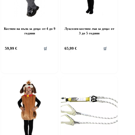
Костюм на вълк за деца: от 4 до 9
Луксозен костюм лъв за деца: от
години
3 до 5 години
his
This
59,99
€
65,99
€
🛒
🛒
roduct
product
as
has
ultiple
multiple
riants.
variants.
he
The
ptions
options
ay
may
e
be
hosen
chosen
n
on
he
the
roduct
product
age
page