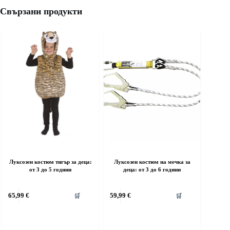
Свързани продукти
Луксозен костюм тигър за деца:
Луксозен костюм на мечка за
от 3 до 5 години
деца: от 3 до 6 години
his
This
65,99
€
59,99
€
🛒
🛒
roduct
product
as
has
ultiple
multiple
riants.
variants.