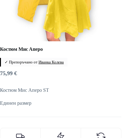
Костюм Мис Аперо
✓ Препоръчано от
Иванка Колева
75,99
€
Костюм Мис Аперо ST
Единен размер