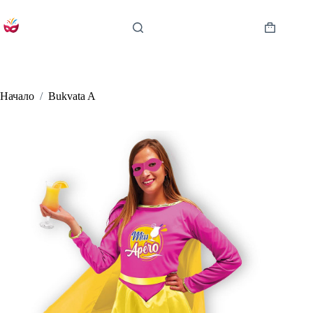
Skip
to
content
Shopping
cart
Начало
/
Bukvata A