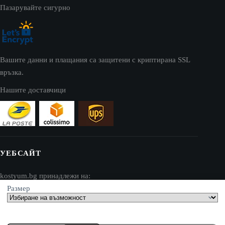
Пазарувайте сигурно
Вашите данни и плащания са защитени с криптирана SSL
връзка.
Нашите доставчици
УЕБСАЙТ
kostyum.bg принадлежи на:
Размер
AV SEO LLC
Адрес: