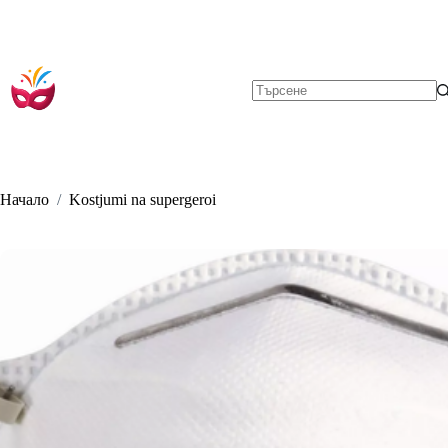
Skip
to
content
No
results
Начало
/
Kostjumi na supergeroi