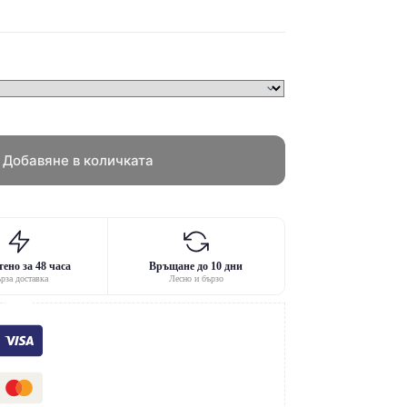
Добавяне в количката
ено за 48 часа
Връщане до 10 дни
рза доставка
Лесно и бързо