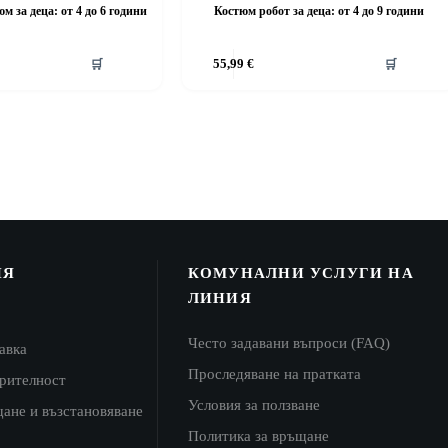
 за деца: от 4 до 6 години
Костюм робот за деца: от 4 до 9 години
This
🛒
55,99
€
🛒
product
has
multiple
variants.
The
options
may
be
chosen
on
the
product
ИЯ
КОМУНАЛНИ УСЛУГИ НА
page
ЛИНИЯ
Често задавани въпроси (FAQ)
авка
Проследяване на пратката
ерителност
Условия за ползване
щане и възстановяване
Политика за връщане