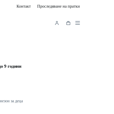
Контакт
Проследяване на пратки
Shopping
cart
до 9 години
езон за деца