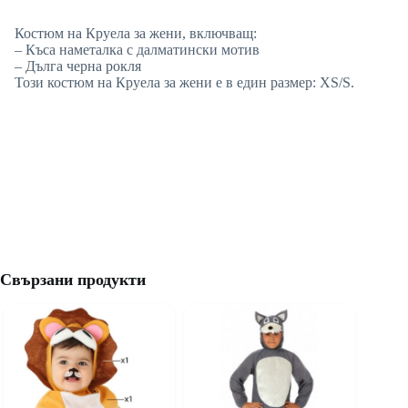
Костюм на Круела за жени, включващ:
– Къса наметалка с далматински мотив
– Дълга черна рокля
Този костюм на Круела за жени е в един размер: XS/S.
Свързани продукти