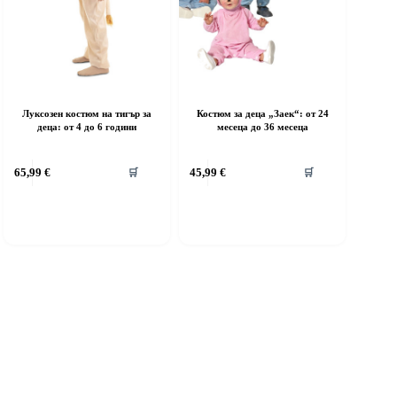
Луксозен костюм на тигър за
Костюм за деца „Заек“: от 24
деца: от 4 до 6 години
месеца до 36 месеца
his
This
65,99
€
45,99
€
🛒
🛒
roduct
product
as
has
ultiple
multiple
riants.
variants.
he
The
ptions
options
ay
may
e
be
hosen
chosen
n
on
he
the
roduct
product
age
page