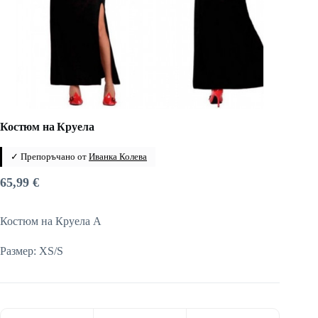
Костюм на Круела
✓ Препоръчано от
Иванка Колева
65,99
€
Костюм на Круела А
Размер: XS/S