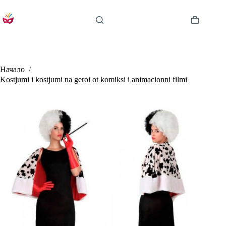
Skip
to
content
Shopping
cart
Начало
/
Kostjumi i kostjumi na geroi ot komiksi i animacionni filmi