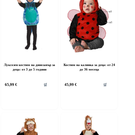
Луксозен костюм на динозавър за
Костюм на калинка за деца: от 24
деца: от 3 до 5 години
до 36 месеца
his
This
65,99
€
45,99
€
🛒
🛒
roduct
product
as
has
ultiple
multiple
riants.
variants.
he
The
ptions
options
ay
may
e
be
hosen
chosen
n
on