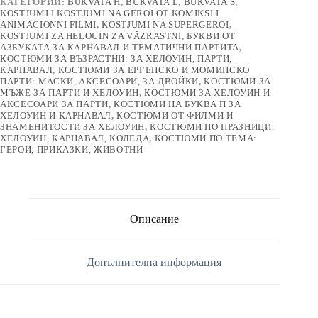
КАТЕГОРИИ:
BUKVATA H
,
BUKVATA L
,
BUKVATA S
,
KOSTJUMI I KOSTJUMI NA GEROI OT KOMIKSI I
ANIMACIONNI FILMI
,
KOSTJUMI NA SUPERGEROI
,
KOSTJUMI ZA HELOUIN ZA VǍZRASTNI
,
БУКВИ ОТ
АЗБУКАТА ЗА КАРНАВАЛ И ТЕМАТИЧНИ ПАРТИТА
,
КОСТЮМИ ЗА ВЪЗРАСТНИ: ЗА ХЕЛОУИН, ПАРТИ,
КАРНАВАЛ
,
КОСТЮМИ ЗА ЕРГЕНСКО И МОМИНСКО
ПАРТИ: МАСКИ, АКСЕСОАРИ, ЗА ДВОЙКИ
,
КОСТЮМИ ЗА
МЪЖЕ ЗА ПАРТИ И ХЕЛОУИН
,
КОСТЮМИ ЗА ХЕЛОУИН И
АКСЕСОАРИ ЗА ПАРТИ
,
КОСТЮМИ НА БУКВА П ЗА
ХЕЛОУИН И КАРНАВАЛ
,
КОСТЮМИ ОТ ФИЛМИ И
ЗНАМЕНИТОСТИ ЗА ХЕЛОУИН
,
КОСТЮМИ ПО ПРАЗНИЦИ:
ХЕЛОУИН, КАРНАВАЛ, КОЛЕДА
,
КОСТЮМИ ПО ТЕМА:
ГЕРОИ, ПРИКАЗКИ, ЖИВОТНИ
Описание
Допълнителна информация