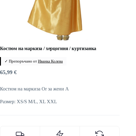
Костюм на маркиза / херцогиня / куртизанка
✓ Препоръчано от
Иванка Колева
65,99
€
Костюм на маркиза Or за жени A
Размер: XS/S M/L, XL XXL