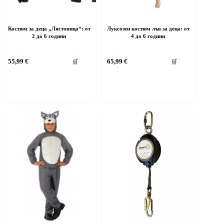
Костюм за деца „Лястовица“: от
Луксозен костюм лъв за деца: от
2 до 6 години
4 до 6 години
his
This
55,99
€
65,99
€
🛒
🛒
roduct
product
as
has
ultiple
multiple
riants.
variants.
he
The
ptions
options
ay
may
e
be
hosen
chosen
n
on
he
the
roduct
product
age
page