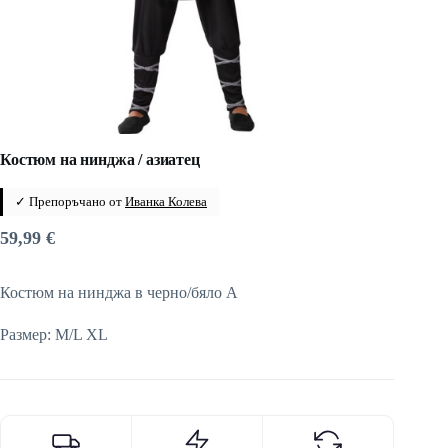
Костюм на нинджа / азиатец
✓ Препоръчано от
Иванка Колева
59,99
€
Костюм на нинджа в черно/бяло A
Размер: M/L XL