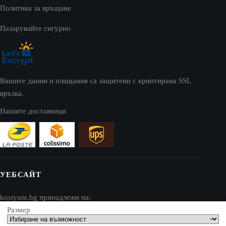
Политика за връщане
Пазарувайте сигурно
Вашите данни и плащания са защитени с криптирана SSL
връзка.
Нашите доставчици
УЕБСАЙТ
kostyum.bg принадлежи на:
Размер
AV SEO LLC