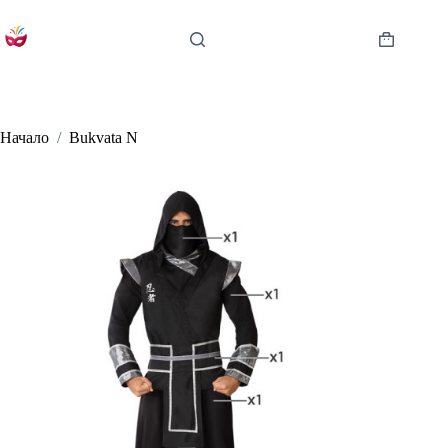
Skip
to
content
Shopping
cart
Начало
/
Bukvata N