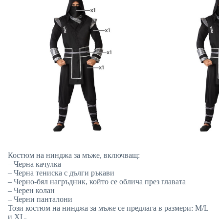
Костюм на нинджа за мъже, включващ:
– Черна качулка
– Черна тениска с дълги ръкави
– Черно-бял нагръдник, който се облича през главата
– Черен колан
– Черни панталони
Този костюм на нинджа за мъже се предлага в размери: M/L
и XL.