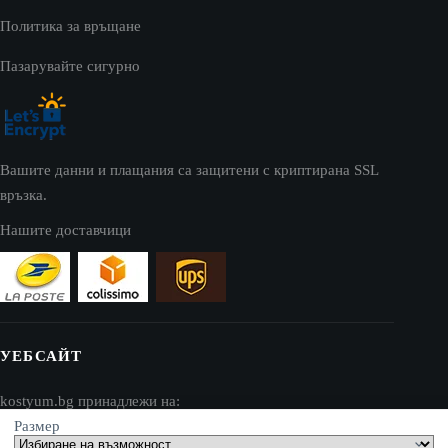
Политика за връщане
Пазарувайте сигурно
Вашите данни и плащания са защитени с криптирана SSL
връзка.
Нашите доставчици
УЕБСАЙТ
kostyum.bg принадлежи на:
Размер
AV SEO LLC