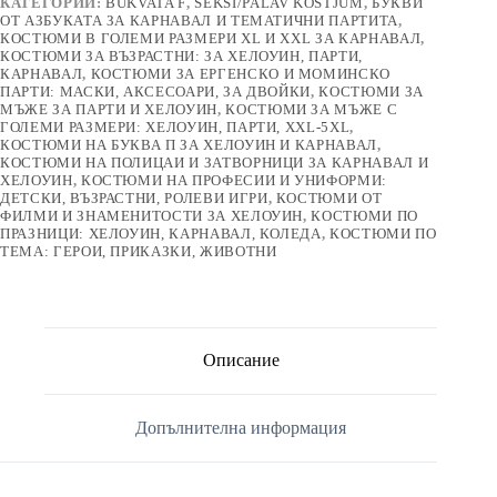
КАТЕГОРИИ:
BUKVATA F
,
SEKSI/PALAV KOSTJUM
,
БУКВИ
ОТ АЗБУКАТА ЗА КАРНАВАЛ И ТЕМАТИЧНИ ПАРТИТА
,
КОСТЮМИ В ГОЛЕМИ РАЗМЕРИ XL И XXL ЗА КАРНАВАЛ
,
КОСТЮМИ ЗА ВЪЗРАСТНИ: ЗА ХЕЛОУИН, ПАРТИ,
КАРНАВАЛ
,
КОСТЮМИ ЗА ЕРГЕНСКО И МОМИНСКО
ПАРТИ: МАСКИ, АКСЕСОАРИ, ЗА ДВОЙКИ
,
КОСТЮМИ ЗА
МЪЖЕ ЗА ПАРТИ И ХЕЛОУИН
,
КОСТЮМИ ЗА МЪЖЕ С
ГОЛЕМИ РАЗМЕРИ: ХЕЛОУИН, ПАРТИ, XXL-5XL
,
КОСТЮМИ НА БУКВА П ЗА ХЕЛОУИН И КАРНАВАЛ
,
КОСТЮМИ НА ПОЛИЦАИ И ЗАТВОРНИЦИ ЗА КАРНАВАЛ И
ХЕЛОУИН
,
КОСТЮМИ НА ПРОФЕСИИ И УНИФОРМИ:
ДЕТСКИ, ВЪЗРАСТНИ, РОЛЕВИ ИГРИ
,
КОСТЮМИ ОТ
ФИЛМИ И ЗНАМЕНИТОСТИ ЗА ХЕЛОУИН
,
КОСТЮМИ ПО
ПРАЗНИЦИ: ХЕЛОУИН, КАРНАВАЛ, КОЛЕДА
,
КОСТЮМИ ПО
ТЕМА: ГЕРОИ, ПРИКАЗКИ, ЖИВОТНИ
Описание
Допълнителна информация