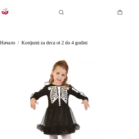
Skip
to
content
Shopping
cart
Начало
/
Kostjumi za deca ot 2 do 4 godini