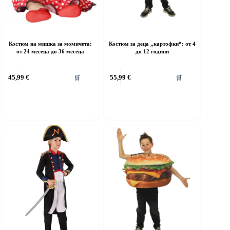
Костюм на мишка за момичета:
Костюм за деца „картофки“: от 4
от 24 месеца до 36 месеца
до 12 години
his
This
45,99
€
55,99
€
🛒
🛒
roduct
product
as
has
ultiple
multiple
riants.
variants.
he
The
ptions
options
ay
may
e
be
hosen
chosen
n
on
he
the
roduct
product
age
page