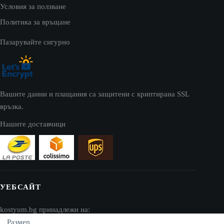
Условия за ползване
Политика за връщане
Пазарувайте сигурно
Вашите данни и плащания са защитени с криптирана SSL
връзка.
Нашите доставчици
УЕБСАЙТ
kostyum.bg принадлежи на:
Размер