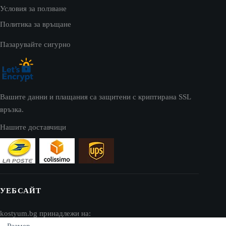
Условия за ползване
Политика за връщане
Пазарувайте сигурно
Вашите данни и плащания са защитени с криптирана SSL
връзка.
Нашите доставчици
УЕБСАЙТ
kostyum.bg принадлежи на: