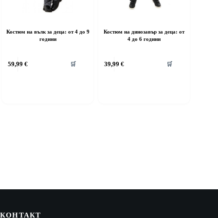
Костюм на вълк за деца: от 4 до 9
Костюм на динозавър за деца: от
години
4 до 6 години
his
This
59,99
€
39,99
€
🛒
🛒
roduct
product
as
has
ultiple
multiple
riants.
variants.
he
The
ptions
options
ay
may
e
be
hosen
chosen
n
on
he
the
roduct
product
age
page
КОНТАКТ