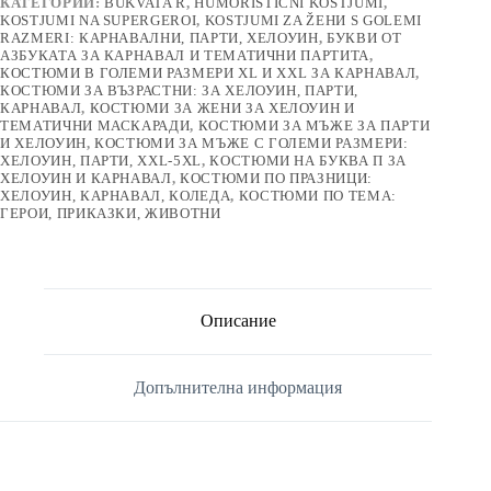
КАТЕГОРИИ:
BUKVATA R
,
HUMORISTIČNI KOSTJUMI
,
KOSTJUMI NA SUPERGEROI
,
KOSTJUMI ZA ŽЕНИ S GOLEMI
RAZMERI: КАРНАВАЛНИ, ПАРТИ, ХЕЛОУИН
,
БУКВИ ОТ
АЗБУКАТА ЗА КАРНАВАЛ И ТЕМАТИЧНИ ПАРТИТА
,
КОСТЮМИ В ГОЛЕМИ РАЗМЕРИ XL И XXL ЗА КАРНАВАЛ
,
КОСТЮМИ ЗА ВЪЗРАСТНИ: ЗА ХЕЛОУИН, ПАРТИ,
КАРНАВАЛ
,
КОСТЮМИ ЗА ЖЕНИ ЗА ХЕЛОУИН И
ТЕМАТИЧНИ МАСКАРАДИ
,
КОСТЮМИ ЗА МЪЖЕ ЗА ПАРТИ
И ХЕЛОУИН
,
КОСТЮМИ ЗА МЪЖЕ С ГОЛЕМИ РАЗМЕРИ:
ХЕЛОУИН, ПАРТИ, XXL-5XL
,
КОСТЮМИ НА БУКВА П ЗА
ХЕЛОУИН И КАРНАВАЛ
,
КОСТЮМИ ПО ПРАЗНИЦИ:
ХЕЛОУИН, КАРНАВАЛ, КОЛЕДА
,
КОСТЮМИ ПО ТЕМА:
ГЕРОИ, ПРИКАЗКИ, ЖИВОТНИ
Описание
Допълнителна информация