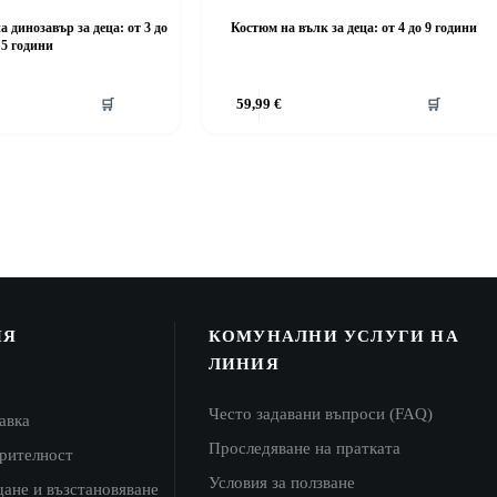
 динозавър за деца: от 3 до
Костюм на вълк за деца: от 4 до 9 години
5 години
This
🛒
59,99
€
🛒
product
has
multiple
variants.
The
options
may
be
chosen
on
the
product
ИЯ
КОМУНАЛНИ УСЛУГИ НА
page
ЛИНИЯ
Често задавани въпроси (FAQ)
авка
Проследяване на пратката
ерителност
Условия за ползване
щане и възстановяване