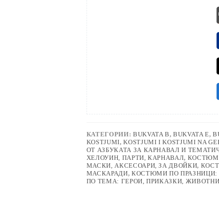
КАТЕГОРИИ:
BUKVATA B
,
BUKVATA E
,
B
KOSTJUMI
,
KOSTJUMI I KOSTJUMI NA GE
ОТ АЗБУКАТА ЗА КАРНАВАЛ И ТЕМАТИ
ХЕЛОУИН, ПАРТИ, КАРНАВАЛ
,
КОСТЮМИ
МАСКИ, АКСЕСОАРИ, ЗА ДВОЙКИ
,
КОСТ
МАСКАРАДИ
,
КОСТЮМИ ПО ПРАЗНИЦИ: 
ПО ТЕМА: ГЕРОИ, ПРИКАЗКИ, ЖИВОТН