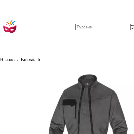
Skip
to
content
No
results
Начало
/
Bukvata b