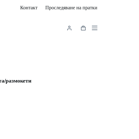
Контакт
Проследяване на пратки
Shopping
cart
та/размокети