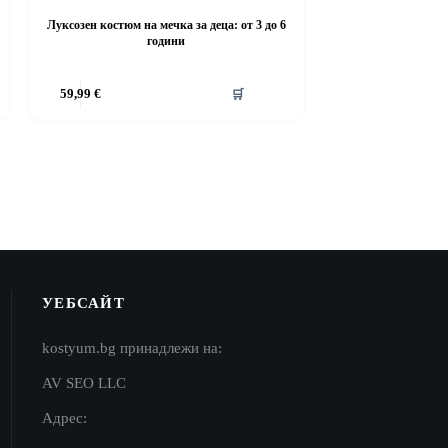
Луксозен костюм на мечка за деца: от 3 до 6
години
This
59,99
€
🛒
product
has
multiple
variants.
The
options
may
be
chosen
on
the
product
УЕБСАЙТ
page
kostyum.bg принадлежи на:
AV SEO LLC
Адрес: