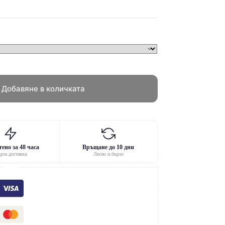
Добавяне в количката
ено за 48 часа
Връщане до 10 дни
рза доставка
Лесно и бързо