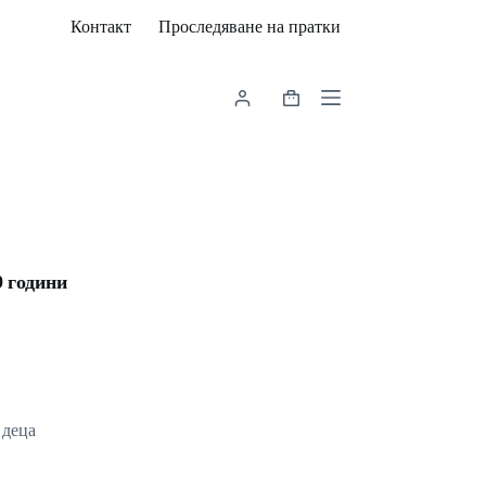
Контакт
Проследяване на пратки
Shopping
cart
9 години
 деца