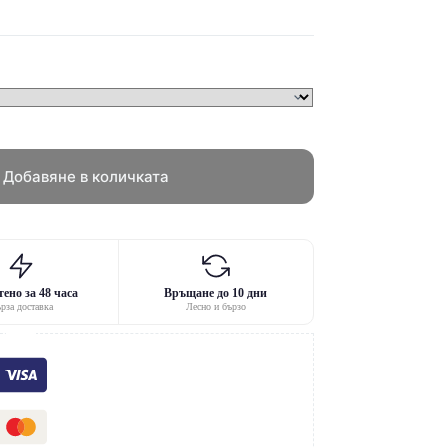
Добавяне в количката
ено за 48 часа
Връщане до 10 дни
рза доставка
Лесно и бързо