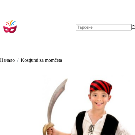
Skip
to
content
No
results
Начало
/
Kostjumi za momčeta