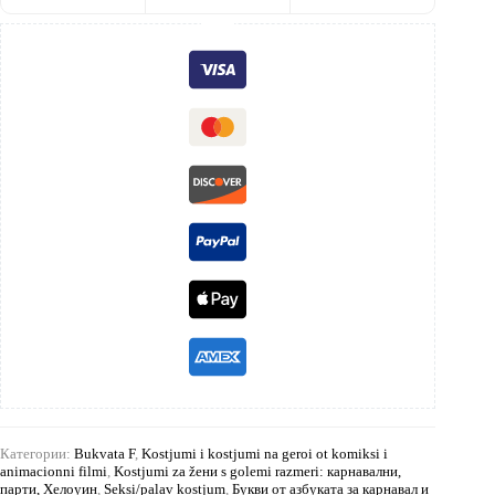
Категории:
Bukvata F
,
Kostjumi i kostjumi na geroi ot komiksi i
animacionni filmi
,
Kostjumi za žени s golemi razmeri: карнавални,
парти, Хелоуин
,
Seksi/palav kostjum
,
Букви от азбуката за карнавал и