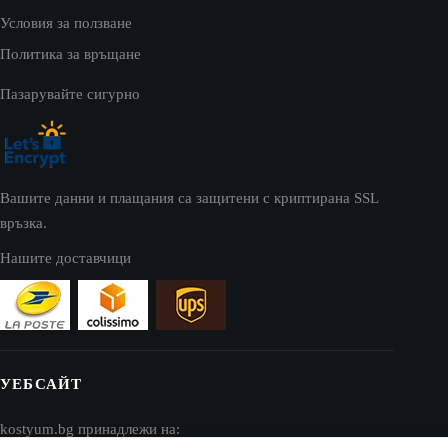
Условия за ползване
Политика за връщане
Пазарувайте сигурно
Вашите данни и плащания са защитени с криптирана SSL
връзка.
Нашите доставчици
УЕБСАЙТ
kostyum.bg принадлежи на: