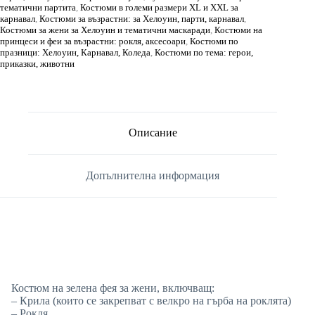
тематични партита
,
Костюми в големи размери XL и XXL за
карнавал
,
Костюми за възрастни: за Хелоуин, парти, карнавал
,
Костюми за жени за Хелоуин и тематични маскаради
,
Костюми на
принцеси и феи за възрастни: рокля, аксесоари
,
Костюми по
празници: Хелоуин, Карнавал, Коледа
,
Костюми по тема: герои,
приказки, животни
Описание
Допълнителна информация
Костюм на зелена фея за жени, включващ:
– Крила (които се закрепват с велкро на гърба на роклята)
– Рокля