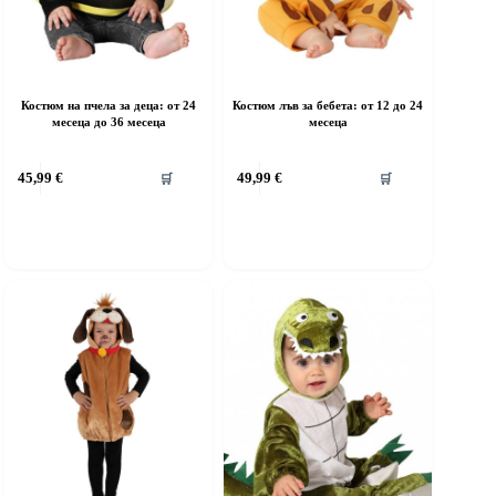
Костюм на пчела за деца: от 24
Костюм лъв за бебета: от 12 до 24
месеца до 36 месеца
месеца
his
This
45,99
€
49,99
€
🛒
🛒
roduct
product
as
has
ultiple
multiple
riants.
variants.
he
The
ptions
options
ay
may
e
be
hosen
chosen
n
on
he
the
roduct
product
age
page