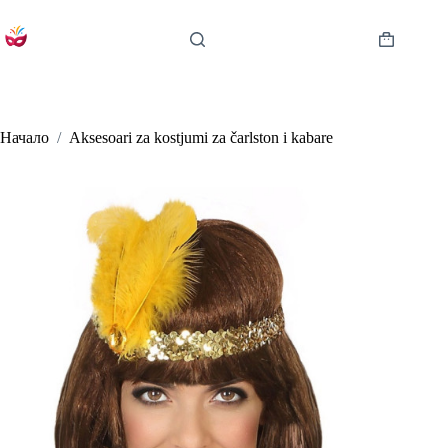
Skip
to
content
Shopping
cart
Начало
/
Aksesoari za kostjumi za čarlston i kabare