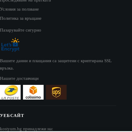
Условия за ползване
Политика за връщане
Пазарувайте сигурно
Вашите данни и плащания са защитени с криптирана SSL
връзка.
Нашите доставчици
УЕБСАЙТ
kostyum.bg принадлежи на: