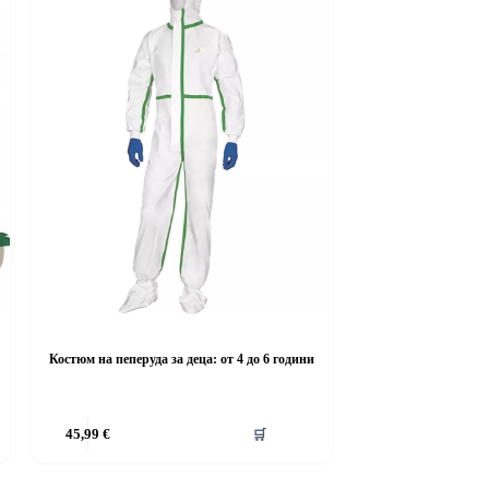
Костюм на пеперуда за деца: от 4 до 6 години
This
45,99
€
🛒
product
has
multiple