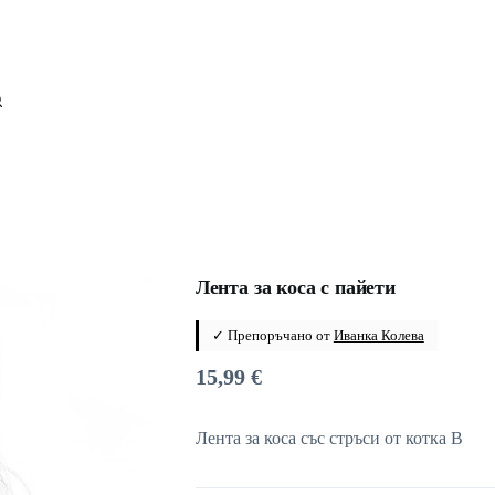
Лента за коса с пайети
✓ Препоръчано от
Иванка Колева
15,99
€
Лента за коса със стръси от котка B