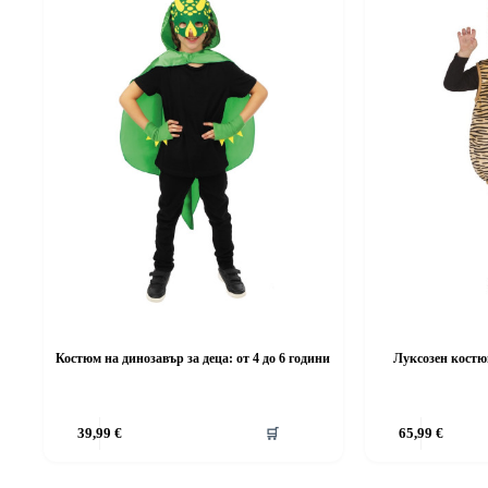
Костюм на динозавър за деца: от 4 до 6 години
Луксозен костюм
This
This
39,99
€
🛒
65,99
€
product
product
has
has
multiple
multiple