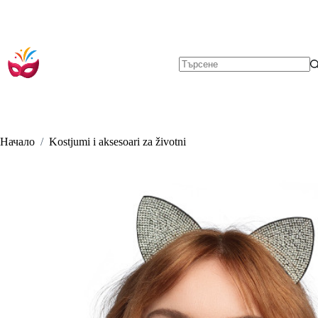
Skip
to
content
No
results
Начало
/
Kostjumi i aksesoari za životni