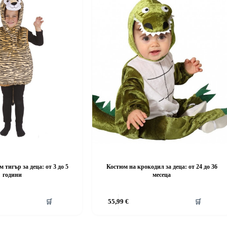
 тигър за деца: от 3 до 5
Костюм на крокодил за деца: от 24 до 36
години
месеца
This
🛒
55,99
€
🛒
product
has
multiple