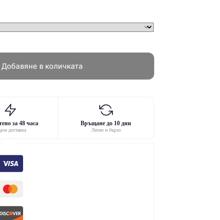
Добавяне в количката
ено за 48 часа
Връщане до 10 дни
рза доставка
Лесно и бързо