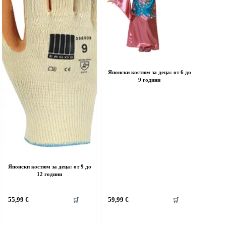
age
page
Японски костюм за деца: от 6 до
9 години
Японски костюм за деца: от 9 до
12 години
his
This
55,99
€
59,99
€
🛒
🛒
roduct
product
as
has
ultiple
multiple