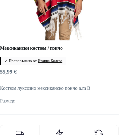
Мексикански костюм / пончо
✓ Препоръчано от
Иванка Колева
55,99
€
Костюм луксозно мексиканско пончо n.m B
Размер: