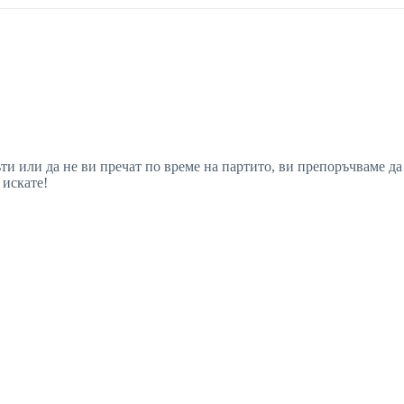
ъти или да не ви пречат по време на партито, ви препоръчваме д
 искате!