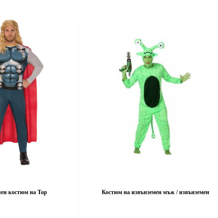
ен костюм на Тор
Костюм на извънземен мъж / извънземен