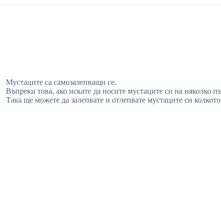
Мустаците са самозалепващи се.
Въпреки това, ако искате да носите мустаците си на няколко п
Така ще можете да залепвате и отлепвате мустаците си колкото