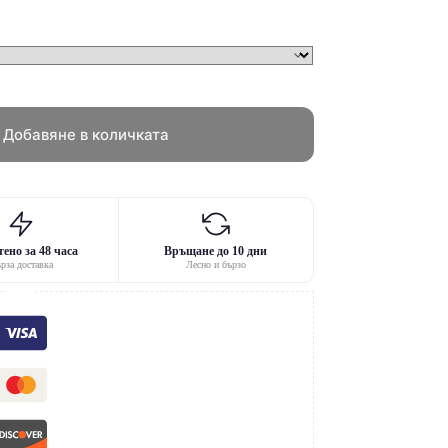
Добавяне в количката
ено за 48 часа
Връщане до 10 дни
рза доставка
Лесно и бързо