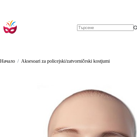
Skip
to
content
No
results
Начало
/
Aksesoari za policejski/zatvorničeski kostjumi