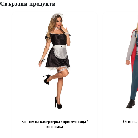
Свързани продукти
Костюм на камериерка / прислужница /
Официал
икономка