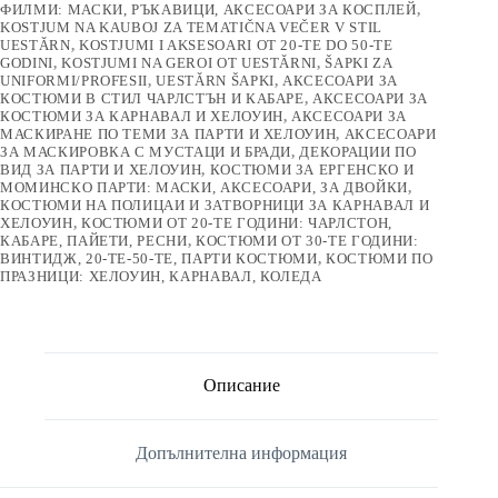
ФИЛМИ: МАСКИ, РЪКАВИЦИ, АКСЕСОАРИ ЗА КОСПЛЕЙ
,
KOSTJUM NA KAUBOJ ZA TEMATIČNA VEČER V STIL
UESTǍRN
,
KOSTJUMI I AKSESOARI OT 20-TE DO 50-TE
GODINI
,
KOSTJUMI NA GEROI OT UESTǍRNI
,
ŠAPKI ZA
UNIFORMI/PROFESII
,
UESTǍRN ŠAPKI
,
АКСЕСОАРИ ЗА
КОСТЮМИ В СТИЛ ЧАРЛСТЪН И КАБАРЕ
,
АКСЕСОАРИ ЗА
КОСТЮМИ ЗА КАРНАВАЛ И ХЕЛОУИН
,
АКСЕСОАРИ ЗА
МАСКИРАНЕ ПО ТЕМИ ЗА ПАРТИ И ХЕЛОУИН
,
АКСЕСОАРИ
ЗА МАСКИРОВКА С МУСТАЦИ И БРАДИ
,
ДЕКОРАЦИИ ПО
ВИД ЗА ПАРТИ И ХЕЛОУИН
,
КОСТЮМИ ЗА ЕРГЕНСКО И
МОМИНСКО ПАРТИ: МАСКИ, АКСЕСОАРИ, ЗА ДВОЙКИ
,
КОСТЮМИ НА ПОЛИЦАИ И ЗАТВОРНИЦИ ЗА КАРНАВАЛ И
ХЕЛОУИН
,
КОСТЮМИ ОТ 20-ТЕ ГОДИНИ: ЧАРЛСТОН,
КАБАРЕ, ПАЙЕТИ, РЕСНИ
,
КОСТЮМИ ОТ 30-ТЕ ГОДИНИ:
ВИНТИДЖ, 20-ТЕ-50-ТЕ, ПАРТИ КОСТЮМИ
,
КОСТЮМИ ПО
ПРАЗНИЦИ: ХЕЛОУИН, КАРНАВАЛ, КОЛЕДА
Описание
Допълнителна информация