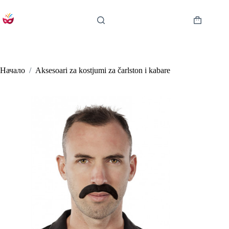
Skip
to
content
Shopping
cart
Начало
/
Aksesoari za kostjumi za čarlston i kabare