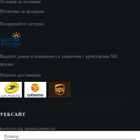
Условия за ползване
Политика за връщане
Пазарувайте сигурно
Вашите данни и плащания са защитени с криптирана SSL
връзка.
Нашите доставчици
УЕБСАЙТ
kostyum.bg принадлежи на:
Размер
AV SEO LLC