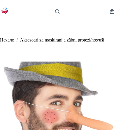
Skip
to
content
Shopping
cart
Начало
/
Aksesoari za maskiranija zǎbni protezi/nos/uši