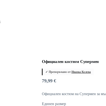
Официален костюм Супермен
✓ Препоръчано от
Иванка Колева
79,99
€
Официален костюм на Супермен за мъ
Единен размер