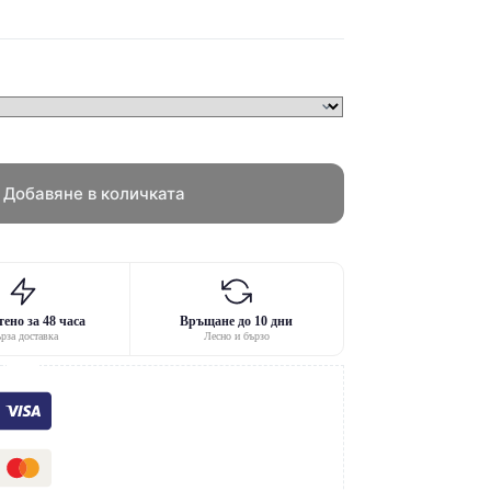
Добавяне в количката
ено за 48 часа
Връщане до 10 дни
рза доставка
Лесно и бързо