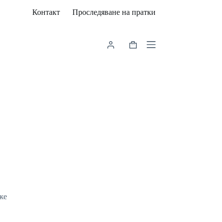
Контакт
Проследяване на пратки
Shopping
cart
же