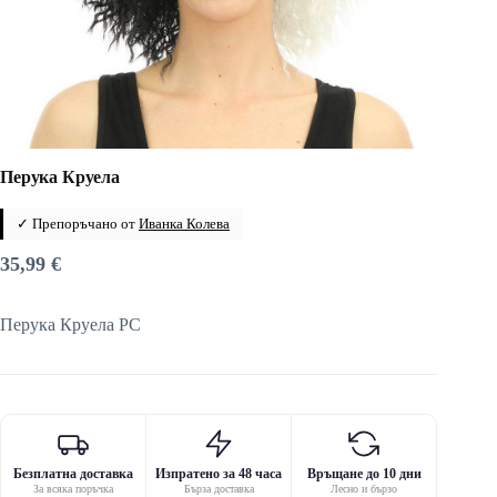
Перука Круела
✓ Препоръчано от
Иванка Колева
35,99
€
Перука Круела PC
Безплатна доставка
Изпратено за 48 часа
Връщане до 10 дни
За всяка поръчка
Бърза доставка
Лесно и бързо