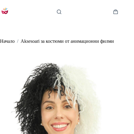
Skip
to
content
Shopping
cart
Начало
/
Aksesoari за костюми от анимационни филми