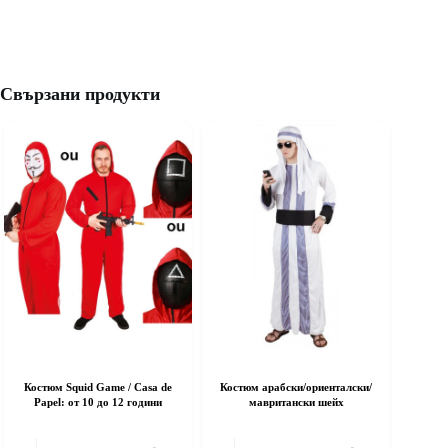
Свързани продукти
Костюм Squid Game / Casa de
Костюм арабски/ориенталски/
Papel: от 10 до 12 години
мавритански шейх
his
This