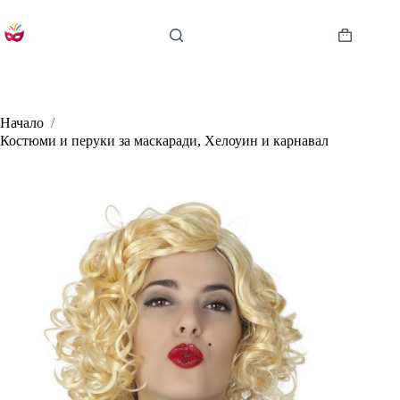
Skip
to
content
Shopping
cart
Начало
/
Костюми и перуки за маскаради, Хелоуин и карнавал