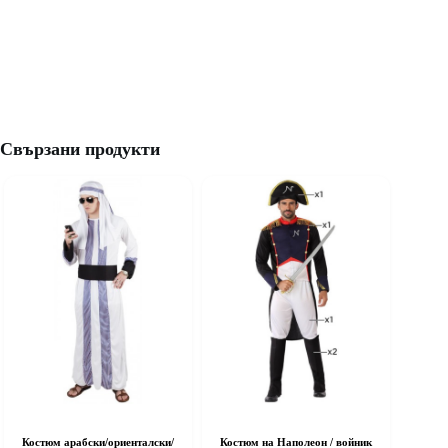
Свързани продукти
Костюм арабски/ориенталски/
Костюм на Наполеон / войник