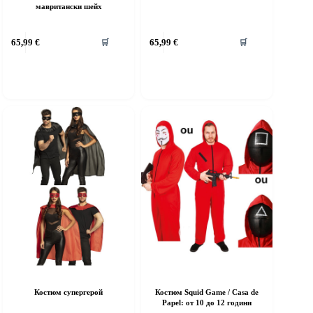
мавритански шейх
his
This
65,99
€
65,99
€
🛒
🛒
roduct
product
as
has
ultiple
multiple
riants.
variants.
he
The
ptions
options
ay
may
e
be
hosen
chosen
n
on
he
the
roduct
product
age
page
Костюм супергерой
Костюм Squid Game / Casa de
Papel: от 10 до 12 години