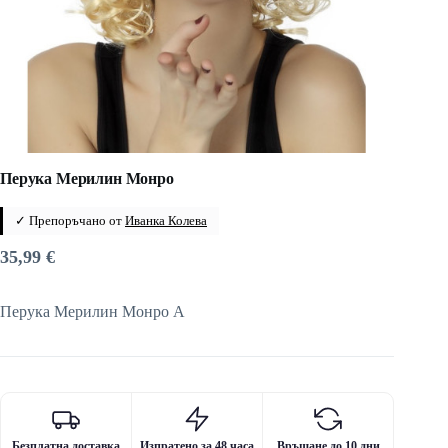
Перука Мерилин Монро
✓ Препоръчано от
Иванка Колева
35,99
€
Перука Мерилин Монро A
Безплатна доставка
Изпратено за 48 часа
Връщане до 10 дни