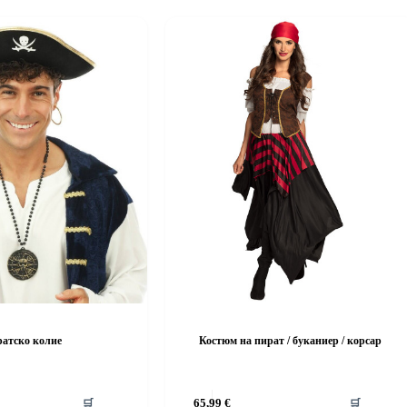
атско колие
Костюм на пират / буканиер / корсар
This
🛒
65,99
€
🛒
product