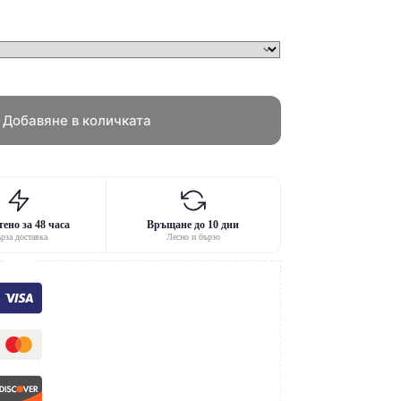
Добавяне в количката
ено за 48 часа
Връщане до 10 дни
рза доставка
Лесно и бързо