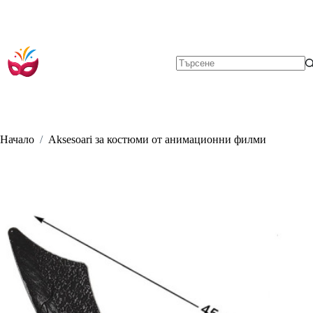
Skip
to
content
No
results
Начало
/
Aksesoari за костюми от анимационни филми