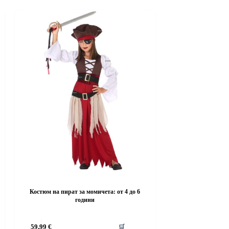
Костюм на пират за момичета: от 4 до 6
години
This
59,99
€
🛒
product