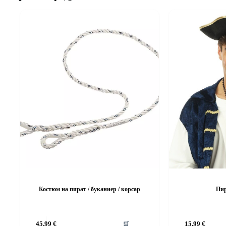
Костюм на пират / буканиер / корсар
Пир
This
This
45,99
€
🛒
15,99
€
product
product