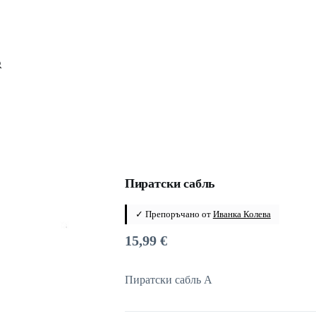
Пиратски сабль
✓ Препоръчано от
Иванка Колева
15,99
€
Пиратски сабль А