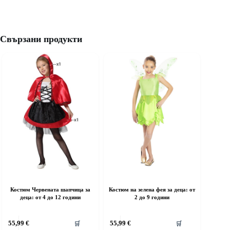
Свързани продукти
Костюм Червената шапчица за
Костюм на зелена фея за деца: от
деца: от 4 до 12 години
2 до 9 години
his
This
55,99
€
55,99
€
🛒
🛒
roduct
product