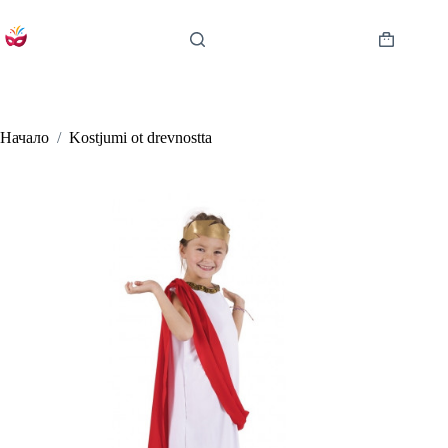
Skip
to
content
Shopping
cart
Начало
/
Kostjumi ot drevnostta