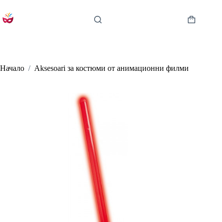
Skip
to
content
Shopping
cart
Начало
/
Aksesoari за костюми от анимационни филми