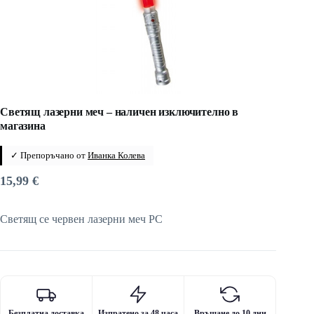
Светящ лазерни меч – наличен изключително в
магазина
✓ Препоръчано от
Иванка Колева
15,99
€
Светящ се червен лазерни меч PC
Безплатна доставка
Изпратено за 48 часа
Връщане до 10 дни