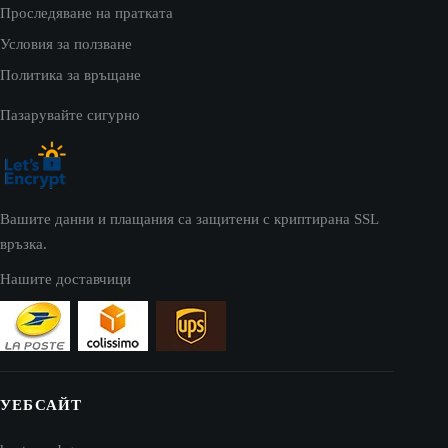
Проследяване на пратката
Условия за ползване
Политика за връщане
Пазарувайте сигурно
Вашите данни и плащания са защитени с криптирана SSL
връзка.
Нашите доставчици
УЕБСАЙТ