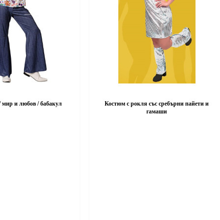
 мир и любов / бабакул
Костюм с рокля със сребърни пайети и
гамаши