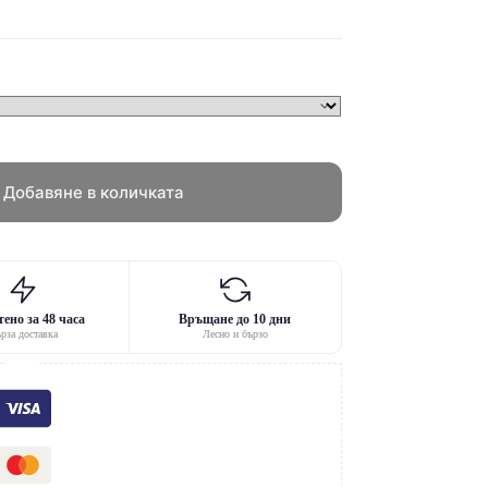
Добавяне в количката
ено за 48 часа
Връщане до 10 дни
рза доставка
Лесно и бързо