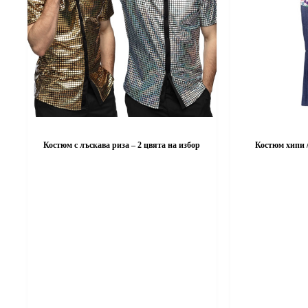
Костюм с лъскава риза – 2 цвята на избор
Костюм хипи /