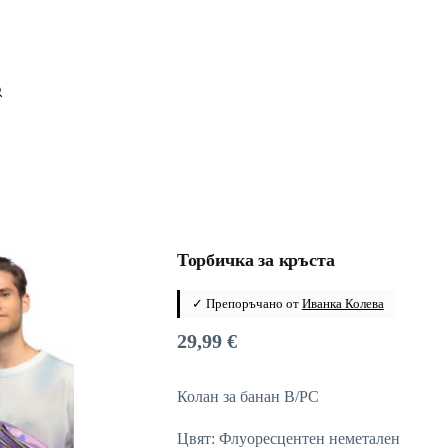
Торбичка за кръста
✓ Препоръчано от
Иванка Колева
29,99
€
Колан за банан B/PC
Цвят: Флуоресцентен неметален