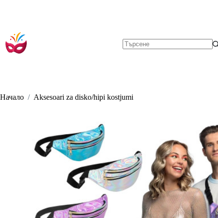
Skip
to
content
No
results
Начало
/
Aksesoari za disko/hipi kostjumi