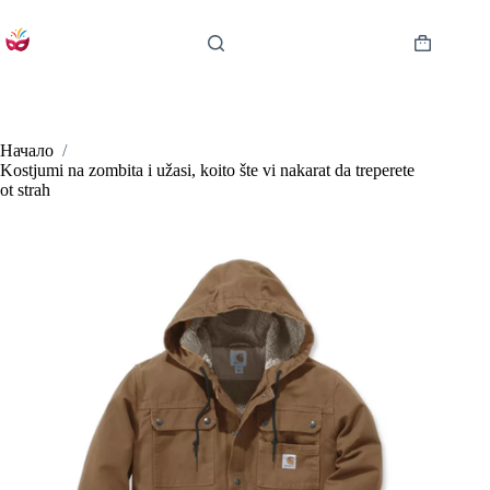
Skip
to
content
Shopping
cart
Начало
/
Kostjumi na zombita i užasi, koito šte vi nakarat da treperete
ot strah