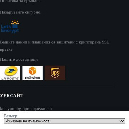
Политика за връщане
Пазарувайте сигурно
Вашите данни и плащания са защитени с криптирана SSL
връзка.
Нашите доставчици
УЕБСАЙТ
kostyum.bg принадлежи на:
Размер
AV SEO LLC
Адрес: