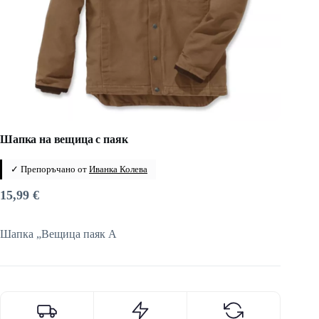
Шапка на вещица с паяк
✓ Препоръчано от
Иванка Колева
15,99
€
Шапка „Вещица паяк А