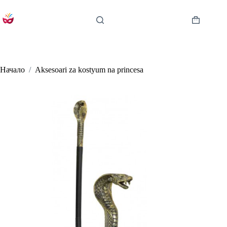
Skip
to
content
Shopping
cart
Начало
/
Aksesoari za kostyum na princesa