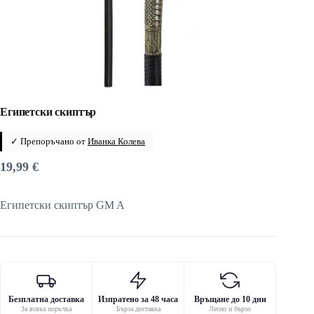
Египетски скиптър
✓ Препоръчано от
Иванка Колева
19,99
€
Египетски скиптър GM A
Безплатна доставка
Изпратено за 48 часа
Връщане до 10 дни
За всяка поръчка
Бърза доставка
Лесно и бързо