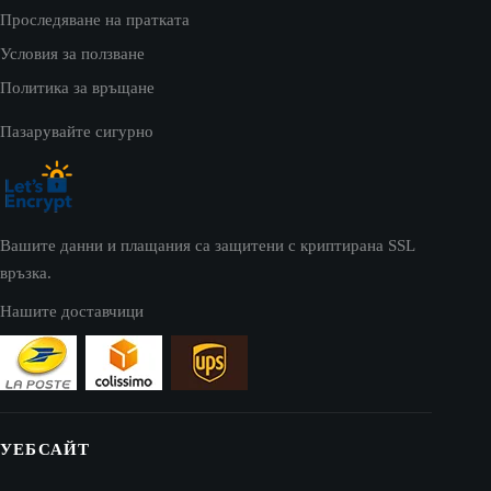
Проследяване на пратката
Условия за ползване
Политика за връщане
Пазарувайте сигурно
Вашите данни и плащания са защитени с криптирана SSL
връзка.
Нашите доставчици
УЕБСАЙТ