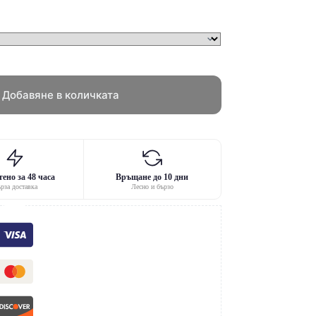
Добавяне в количката
ено за 48 часа
Връщане до 10 дни
рза доставка
Лесно и бързо