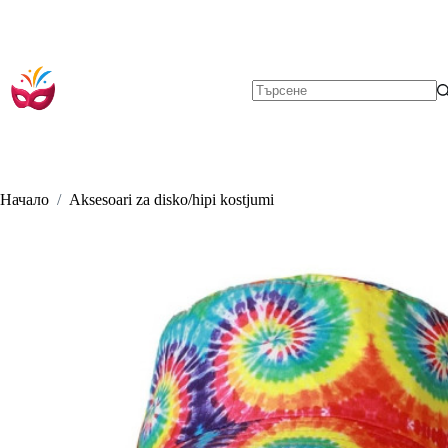
Skip
to
content
No
results
Начало
/
Aksesoari za disko/hipi kostjumi