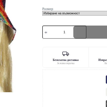
Размер
количество
за
Хипи
шапка
Безплатна доставка
Изпрат
За всяка поръчка
Бъ