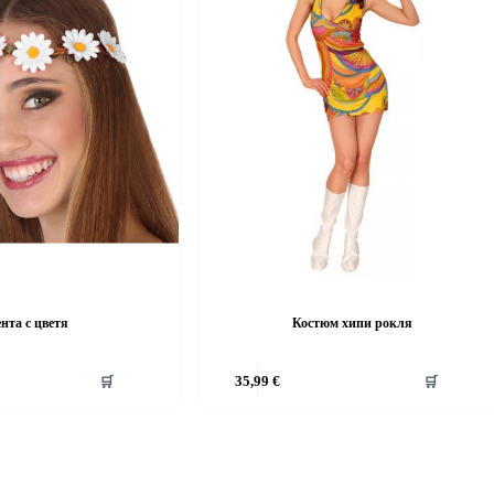
нта с цветя
Костюм хипи рокля
This
🛒
35,99
€
🛒
product
has
multiple
variants.
The
options