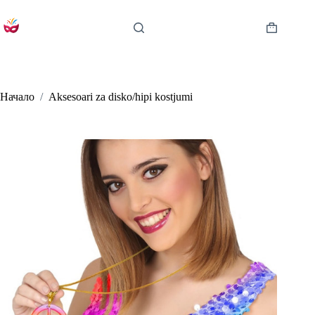
Skip
to
content
Shopping
cart
Начало
/
Aksesoari za disko/hipi kostjumi