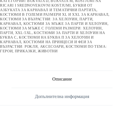
КАТЕГОРИИ:
BUKVATA D
,
BUKVATA M
,
KOSTJUMI NA
RICARI I SREDNOVEKOVNI KOSTJUMI
,
БУКВИ ОТ
АЗБУКАТА ЗА КАРНАВАЛ И ТЕМАТИЧНИ ПАРТИТА
,
КОСТЮМИ В ГОЛЕМИ РАЗМЕРИ XL И XXL ЗА КАРНАВАЛ
,
КОСТЮМИ ЗА ВЪЗРАСТНИ: ЗА ХЕЛОУИН, ПАРТИ,
КАРНАВАЛ
,
КОСТЮМИ ЗА МЪЖЕ ЗА ПАРТИ И ХЕЛОУИН
,
КОСТЮМИ ЗА МЪЖЕ С ГОЛЕМИ РАЗМЕРИ: ХЕЛОУИН,
ПАРТИ, XXL-5XL
,
КОСТЮМИ ЗА ПАРТИ И ХЕЛОУИН НА
БУКВА С
,
КОСТЮМИ НА БУКВА П ЗА ХЕЛОУИН И
КАРНАВАЛ
,
КОСТЮМИ НА ПРИНЦЕСИ И ФЕИ ЗА
ВЪЗРАСТНИ: РОКЛЯ, АКСЕСОАРИ
,
КОСТЮМИ ПО ТЕМА:
ГЕРОИ, ПРИКАЗКИ, ЖИВОТНИ
Описание
Допълнителна информация