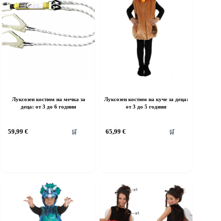
Луксозен костюм на мечка за
Луксозен костюм на куче за деца:
деца: от 3 до 6 години
от 3 до 5 години
his
This
59,99
€
65,99
€
🛒
🛒
roduct
product
as
has
ultiple
multiple
riants.
variants.
he
The
ptions
options
ay
may
e
be
hosen
chosen
n
on