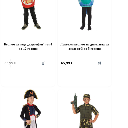
Костюм за деца „картофки“: от 4
Луксозен костюм на динозавър за
до 12 години
деца: от 3 до 5 години
his
This
55,99
€
65,99
€
🛒
🛒
roduct
product
as
has
ultiple
multiple
riants.
variants.
he
The
ptions
options
ay
may
e
be
hosen
chosen
n
on
he
the
roduct
product
age
page