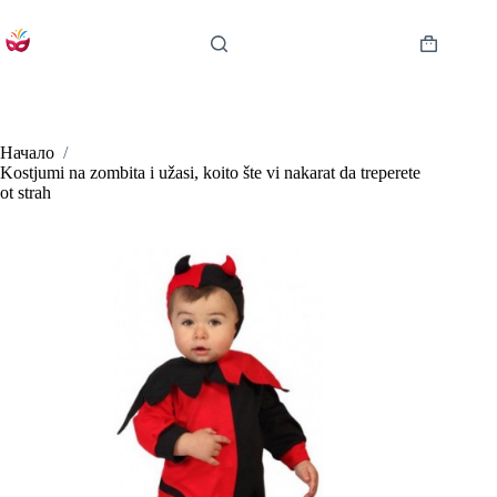
Skip
to
content
Shopping
cart
Начало
/
Kostjumi na zombita i užasi, koito šte vi nakarat da treperete
ot strah