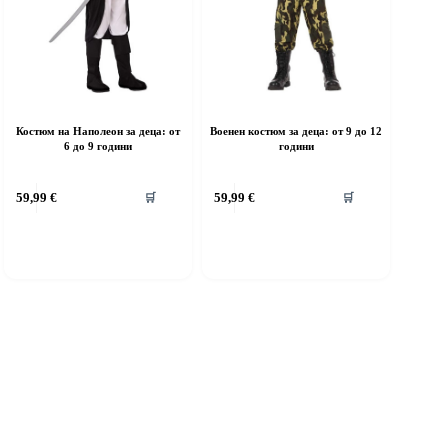
Костюм на Наполеон за деца: от
Военен костюм за деца: от 9 до 12
6 до 9 години
години
his
This
59,99
€
59,99
€
🛒
🛒
roduct
product
as
has
ultiple
multiple
riants.
variants.
he
The
ptions
options
ay
may
e
be
hosen
chosen
n
on
he
the
roduct
product
age
page