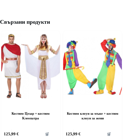
Свързани продукти
Костюм Цезар + костюм
Костюм клоун за мъже + костюм
Клеопатра
клоун за жени
his
This
125,99
€
125,99
€
🛒
🛒
roduct
product