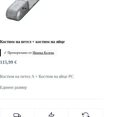
Костюм на петел + костюм на яйце
✓ Препоръчано от
Иванка Колева
115,99
€
Костюм на петел A + Костюм на яйце PC
Единен размер