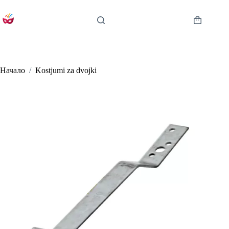
Skip
to
content
Shopping
cart
Начало
/
Kostjumi za dvojki