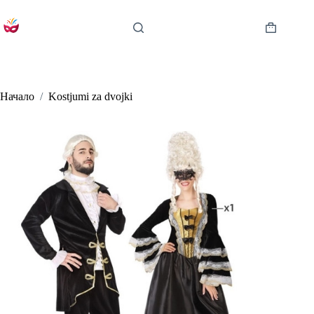
Skip
to
content
Shopping
cart
Начало
/
Kostjumi za dvojki