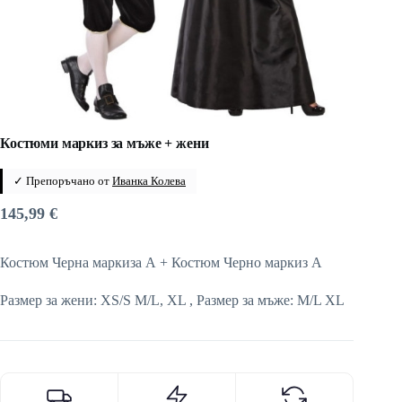
Костюми маркиз за мъже + жени
✓ Препоръчано от
Иванка Колева
145,99
€
Костюм Черна маркиза А + Костюм Черно маркиз А
Размер за жени: XS/S M/L, XL , Размер за мъже: M/L XL