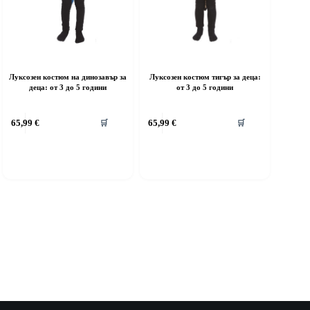
Луксозен костюм на динозавър за
Луксозен костюм тигър за деца:
деца: от 3 до 5 години
от 3 до 5 години
his
This
65,99
€
65,99
€
🛒
🛒
roduct
product
as
has
ultiple
multiple
riants.
variants.
he
The
ptions
options
ay
may
e
be
hosen
chosen
n
on
he
the
roduct
product
age
page