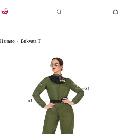
Skip
to
content
Shopping
cart
Начало
/
Bukvata T