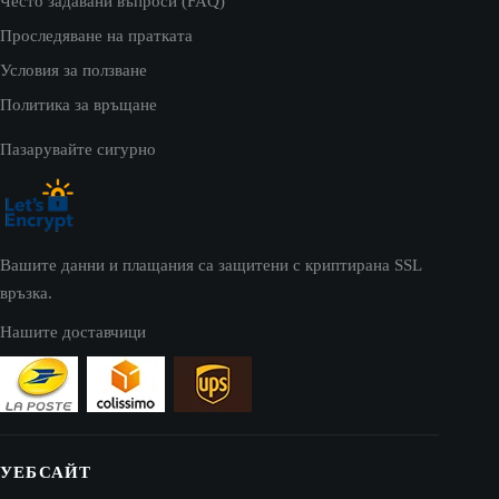
Често задавани въпроси (FAQ)
Проследяване на пратката
Условия за ползване
Политика за връщане
Пазарувайте сигурно
Вашите данни и плащания са защитени с криптирана SSL
връзка.
Нашите доставчици
УЕБСАЙТ